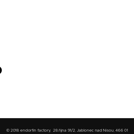
© 2018 endorfin factory, 28.řijna 91/2, Jablonec nad Nisou, 466 01