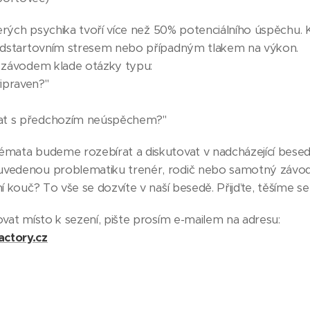
 kterých psychika tvoří více než 50% potenciálního úspěchu
předstartovním stresem nebo případným tlakem na výkon.
ed závodem klade otázky typu:
ipraven?"
at s předchozím neúspěchem?"
émata budeme rozebírat a diskutovat v nadcházející besedě.
uvedenou problematiku trenér, rodič nebo samotný závod
ní kouč? To vše se dozvíte v naší besedě. Přijďte, těšíme se
ovat místo k sezení, pište prosím e-mailem na adresu:
actory.cz