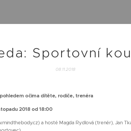
eda: Sportovní kou
08.11.2018
 pohledem očima dítěte, rodiče, trenéra
listopadu 2018 od 18:00
mindthebody.cz) a hosté Magda Rydlová (trenér), Jan Tkáč
portovec)