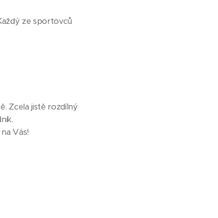
. Každý ze sportovců
 Zcela jistě rozdílný
ník.
 na Vás!