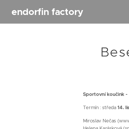
endorfin factory
Bes
Sportovní koučink -
Termín : středa
14. 
Miroslav Nečas (www.
Helena Karásková (s