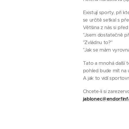
Existují sporty, při
se určitě setkal s 
Většina z nás si př
"Jsem dostatečně př
"Zvládnu to?"
"Jak se mám vyrovn
Tato a mnohá další t
pohled bude mít na 
A jak to vidí sportov
Chcete-li si zarezerv
jablonec@endorfinf