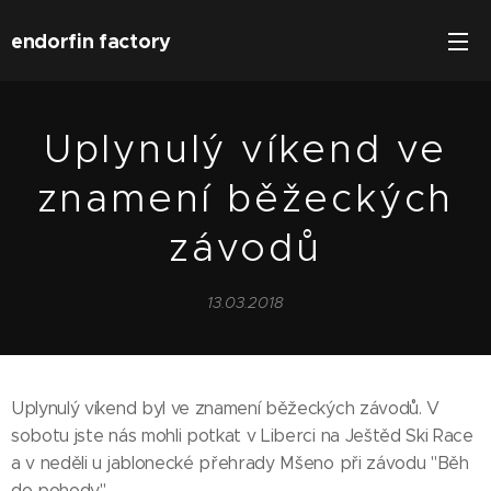
endorfin factory
Uplynulý víkend ve
znamení běžeckých
závodů
13.03.2018
Uplynulý víkend byl ve znamení běžeckých závodů. V
sobotu jste nás mohli potkat v Liberci na Ještěd Ski Race
a v neděli u jablonecké přehrady Mšeno při závodu "Běh
do pohody".