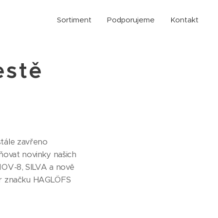
Sortiment
Podporujeme
Kontakt
estě
tále zavřeno
ňovat novinky našich
OV-8, SILVA a nově
or značku HAGLÖFS