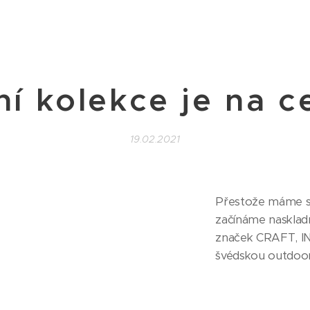
ní kolekce je na c
19.02.2021
Přestože máme s
začínáme nasklad
značek CRAFT, IN
švédskou outdo