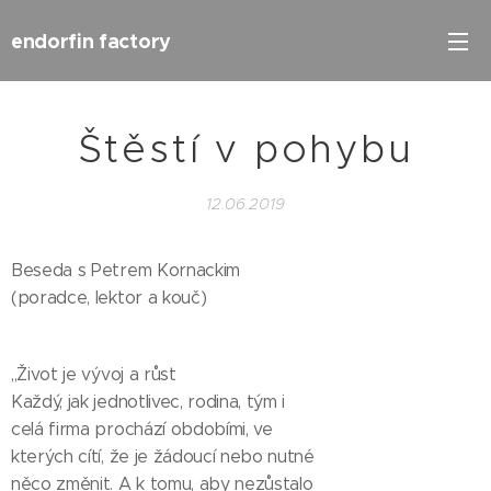
endorfin factory
Štěstí v pohybu
12.06.2019
Beseda s Petrem Kornackim
(poradce, lektor a kouč)
,,Život je vývoj a růst
Každý, jak jednotlivec, rodina, tým i
celá firma prochází obdobími, ve
kterých cítí, že je žádoucí nebo nutné
něco změnit. A k tomu, aby nezůstalo