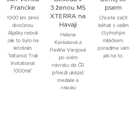
Francke
3.ženou MS
psem
XTERRA na
1000 km zimní
Chcete začít
Havaji
divočinou
běhat s vaším
Aljašky neboli
čtyřnohým
Helena
Jak to bylo na
miláčkem,
Karásková a
letošním
poradíme vám
Pavlína Vargová
"Iditarod Trail
jak na to.
po svém
Invitational
návratu do ČR
1000mil"
přivezli ukázat
medaile a
zákulisí
terénního
triatlonu