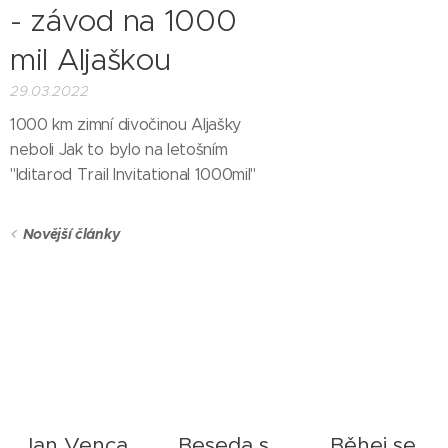
- závod na 1000
mil Aljaškou
29.03.2022
1000 km zimní divočinou Aljašky
neboli Jak to bylo na letošním
"Iditarod Trail Invitational 1000mil"
Novější články
Jan Venca
Beseda s
Běhej se